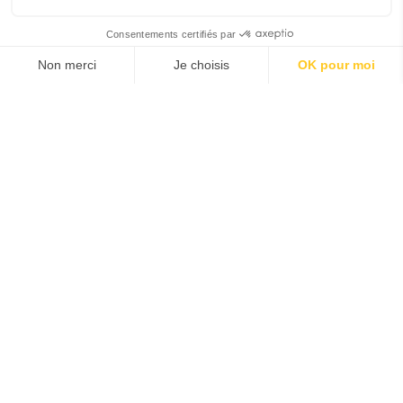
Avenue Maurice Bellonte
66000
-
Perpignan, France
04 68 52 60 70
S’ABONNER À LA NEWSLETTER
Nos autres
aéroports
AÉROPORT DE CARCASSONNE
AÉROPORT DE TARBES LOURDES
PYRÉNÉES