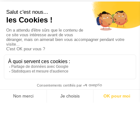
Rejoignez-
nous sur ...