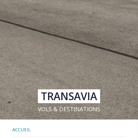
TRANSAVIA
VOLS & DESTINATIONS
ACCUEIL