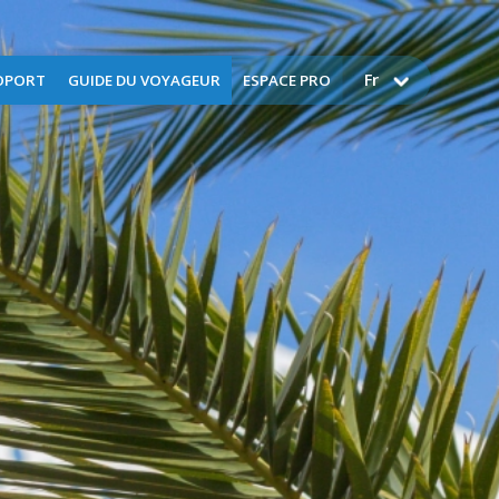
Fr
OPORT
GUIDE DU VOYAGEUR
ESPACE PRO
ez-nous
FAQ
Aérops
lités
Assistance
Catering
ices
Bagages
Demande d'assistance
nnement
Consigne à bagages
Demande d'entrainement
istoire
Contrôles de surêté
Espace presse
Douanes
Guide tarifaire
Enregistrement
Tournages et prises de vues
commerciales
nt
Formalités & documents
Autorisations d’Occupation
Temporaire
Objets perdus - trouvés
Marchés publics
Voyager avec des enfants
Nos métiers