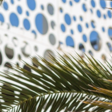
Stansted
Manchester
(nouveau)
Marrakech
Nantes
New
York
(via
Paris
Orly)
Oran
La
Réunion
(via
Paris
Orly)
Paris
Orly
Pointe-
à-
Pitre
(via