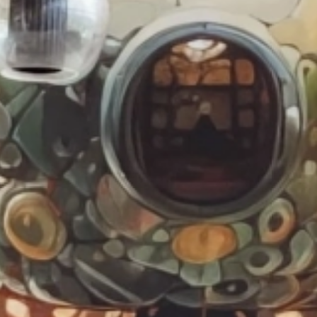
Stansted
Manchester
(nouveau)
Marrakech
Nantes
New
York
(via
Paris
Orly)
Oran
La
Réunion
(via
Paris
Orly)
Paris
Orly
Pointe-
à-
Pitre
(via