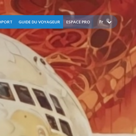
Fr
OPORT
GUIDE DU VOYAGEUR
ESPACE PRO
ez-nous
FAQ
Aérops
lités
Assistance
Catering
ices
Bagages
Demande d'assistance
nnement
Consigne à bagages
Demande d'entrainement
istoire
Contrôles de surêté
Espace presse
Douanes
Guide tarifaire
Enregistrement
Tournages et prises de vues
commerciales
nt
Formalités & documents
Autorisations d’Occupation
Temporaire
Objets perdus - trouvés
Marchés publics
Voyager avec des enfants
Nos métiers