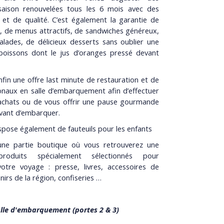
saison renouvelées tous les 6 mois avec des
s et de qualité. C’est également la garantie de
s, de menus attractifs, de sandwiches généreux,
lades, de délicieux desserts sans oublier une
boissons dont le jus d’oranges pressé devant
nfin une offre last minute de restauration et de
onaux en salle d’embarquement afin d’effectuer
achats ou de vous offrir une pause gourmande
avant d’embarquer.
spose également de fauteuils pour les enfants
 une partie boutique où vous retrouverez une
roduits spécialement sélectionnés pour
otre voyage : presse, livres, accessoires de
irs de la région, confiseries …
lle d'embarquement (portes 2 & 3)