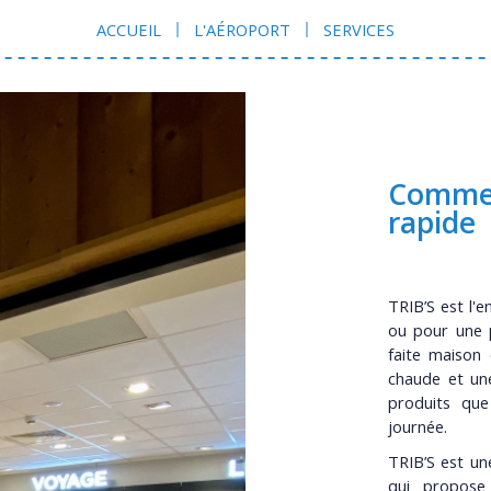
ACCUEIL
L'AÉROPORT
SERVICES
Commer
rapide
TRIB’S est l'e
ou pour une p
faite maison 
chaude et un
produits que
journée.
TRIB’S est u
qui propose