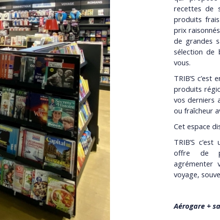
recettes de 
produits frai
prix raisonné
de grandes sa
sélection de 
vous.
TRIB’S c’est e
produits régi
vos derniers 
ou fraîcheur 
Cet espace di
TRIB’S c’est
offre de p
agrémenter v
voyage, souven
Aérogare + sa