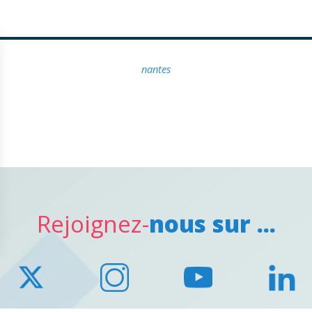
nantes
Rejoignez-
nous sur ...