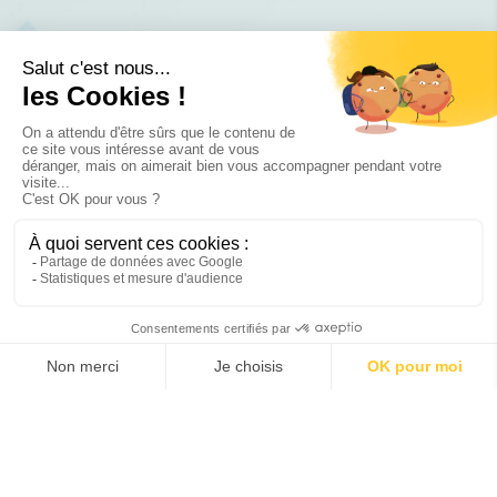
Avenue Maurice Bellonte
66000
-
Perpignan, France
04 68 52 60 70